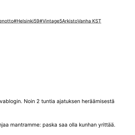
enotto
#Helsinki59
#Vintage5
Arkisto
Vanha KST
uvablogin. Noin 2 tuntia ajatuksen heräämisestä
a ohjaa mantramme: paska saa olla kunhan yrittää.