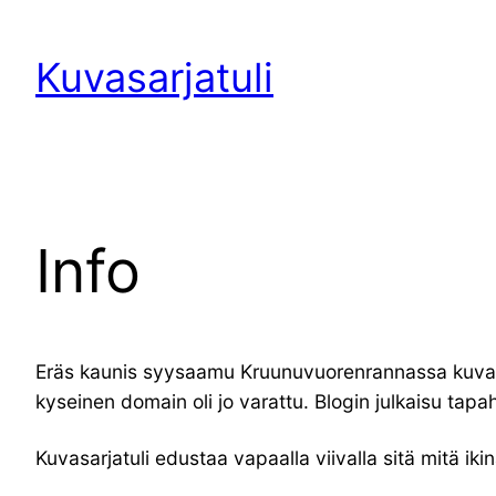
Siirry
sisältöön
Kuvasarjatuli
Info
Eräs kaunis syysaamu Kruunuvuorenrannassa kuvausre
kyseinen domain oli jo varattu. Blogin julkaisu tapah
Kuvasarjatuli edustaa vapaalla viivalla sitä mitä ik