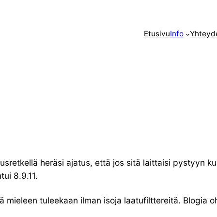
Etusivu
Info
Yhteyd
tkellä heräsi ajatus, että jos sitä laittaisi pystyyn k
tui 8.9.11.
inä mieleen tuleekaan ilman isoja laatufilttereitä. Blogi