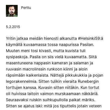
Perttu
5.2.2015
Yritin jatkaa meidän hienosti alkanutta #Helsinki59:ä
käymällä kuvaamassa tossa naapurissa Pasilan.
Muuten meni tosi kivasti, mutta kuvista tuli
sysipaskoja. Pasila on siis vielä kuvaamatta. Siitä
masentuneena nappasin kameran ja salaman ja
ruuvasin macrolinssin runkoon kiinni ja aloin
räpsimään kaikenlaista. Nättejä pikkukukkia ja pojan
legorakennelmia. Sitten tulikin vieraita Runebergin
torttujen kanssa. Kuvasin sitten niitäkin. Kun tortut
oli huivissa laitoin vaimon murskaamaan näkkäriä.
Seuraavaksi ruiskin suihkupullolla paikat märiks.
Sitten se ajatus iski: mitä jos tiputtelis jotain veteen