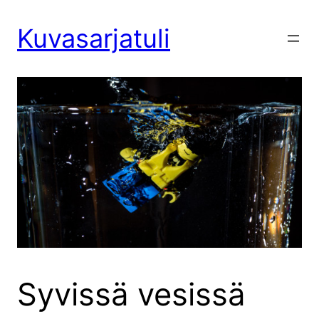
Siirry
sisältöön
Kuvasarjatuli
Syvissä vesissä