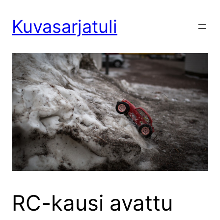
Siirry
sisältöön
Kuvasarjatuli
RC-kausi avattu