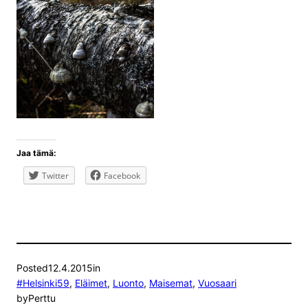
Jaa tämä:
Twitter
Facebook
Posted
12.4.2015
in
#Helsinki59
, 
Eläimet
, 
Luonto
, 
Maisemat
, 
Vuosaari
by
Perttu