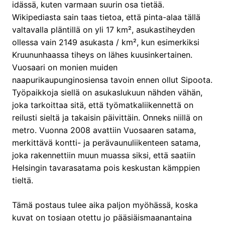
idässä, kuten varmaan suurin osa tietää.
Wikipediasta sain taas tietoa, että pinta-alaa tällä
valtavalla pläntillä on yli 17 km², asukastiheyden
ollessa vain 2149 asukasta / km², kun esimerkiksi
Kruununhaassa tiheys on lähes kuusinkertainen.
Vuosaari on monien muiden
naapurikaupunginosiensa tavoin ennen ollut Sipoota.
Työpaikkoja siellä on asukaslukuun nähden vähän,
joka tarkoittaa sitä, että työmatkaliikennettä on
reilusti sieltä ja takaisin päivittäin. Onneks niillä on
metro. Vuonna 2008 avattiin Vuosaaren satama,
merkittävä kontti- ja perävaunuliikenteen satama,
joka rakennettiin muun muassa siksi, että saatiin
Helsingin tavarasatama pois keskustan kämppien
tieltä.
Tämä postaus tulee aika paljon myöhässä, koska
kuvat on tosiaan otettu jo pääsiäismaanantaina