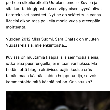
perheen ulkoiluretkellä Uutelanniemelle. Kuvien ja
sitä kautta blogipostauksen viipymisen syynä olivat
tietotekniset haasteet. Nyt ne on selätetty ja vanha
iMacini aikoo taas palvella monia vuosia eteenpäin
moitteetta.
Vuoden 2012 Miss Suomi, Sara Chafak on muuten
Vuosaarelaisia, mielenkiintoista…
Kuvissa on muutamia kääpiä, siis semmosia sieniä,
jotka elää puunrungoilla, ei mitään vanhuksia. Mä
tiedän, että blogin aktiiviseuraajiin kuuluu eräs
tämän maan kääpäasioiden huipputuntija, se vois
kommentoida mitä kääpiä noi on. Onnistuuko?