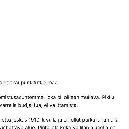
tä pääkaupunkitutkielmaa:
n omistusasuntomme, joka oli oikeen mukava. Pikku
rrella budjailtua, ei valittamista.
ettu joskus 1910-luvulla ja on ollut purku-uhan alla
ehättävä alue. Pinta-ala koko Vallilan alueella on