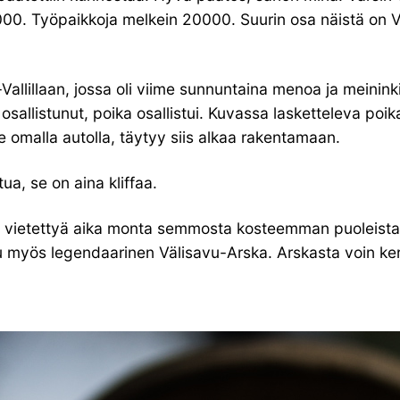
9000. Työpaikkoja melkein 20000. Suurin osa näistä on Va
lillaan, jossa oli viime sunnuntaina menoa ja meininkiä.
 en osallistunut, poika osallistui. Kuvassa lasketteleva p
omalla autolla, täytyy siis alkaa rakentamaan.
ua, se on aina kliffaa.
llut vietettyä aika monta semmosta kosteemman puoleista i
tu myös legendaarinen Välisavu-Arska. Arskasta voin ke