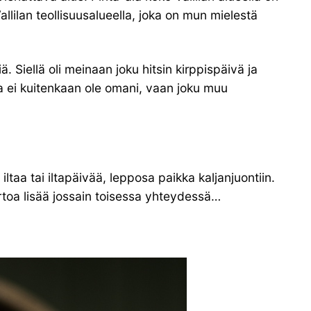
llilan teollisuusalueella, joka on mun mielestä
 Siellä oli meinaan joku hitsin kirppispäivä ja
oika ei kuitenkaan ole omani, vaan joku muu
ltaa tai iltapäivää, lepposa paikka kaljanjuontiin.
rtoa lisää jossain toisessa yhteydessä…