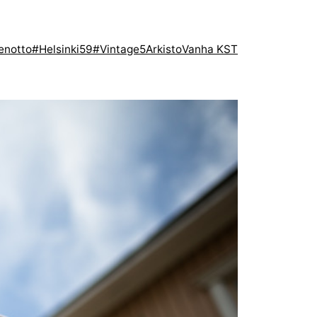
enotto
#Helsinki59
#Vintage5
Arkisto
Vanha KST