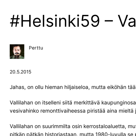
#Helsinki59 – Val
Perttu
20.5.2015
Jahas, on ollu hieman hiljaiseloa, mutta eiköhän t
Vallilahan on itselleni siitä merkittävä kaupungin
vesivahinko remonttivaiheessa piristää aina mieltä j
Vallilahan on suurimmilta osin kerrostaloaluetta, m
pitkän pätkän historiastaan, mutta 1980-luvulla se 