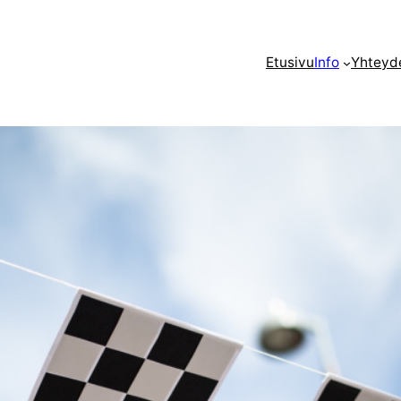
Etusivu
Info
Yhteyd