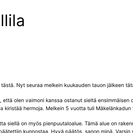
lila
ää tästä. Nyt seuraa melkein kuukauden tauon jälkeen tä
osa, että olen vaimoni kanssa ostanut sieltä ensimmäise
a kiristää hermoja. Melkein 5 vuotta tuli Mäkelänkadun va
utta siellä on myös pienpuutaloalue. Tämä alue on rakenn
päätettiin kunnostaa. Hyvä päätös, sanon minä. Varsin vi