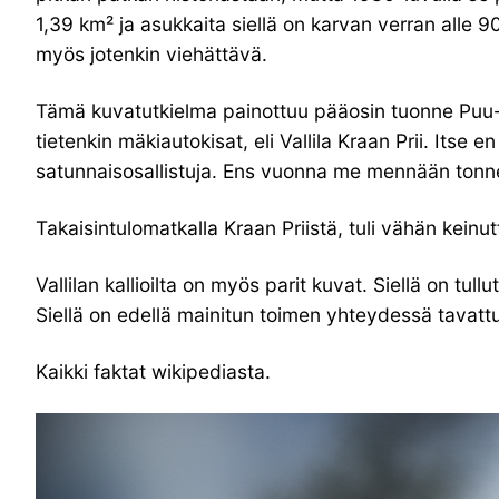
1,39 km² ja asukkaita siellä on karvan verran alle 
myös jotenkin viehättävä.
Tämä kuvatutkielma painottuu pääosin tuonne Puu-Val
tietenkin mäkiautokisat, eli Vallila Kraan Prii. Itse
satunnaisosallistuja. Ens vuonna me mennään tonne 
Takaisintulomatkalla Kraan Priistä, tuli vähän keinutt
Vallilan kallioilta on myös parit kuvat. Siellä on tu
Siellä on edellä mainitun toimen yhteydessä tavat
Kaikki faktat wikipediasta.