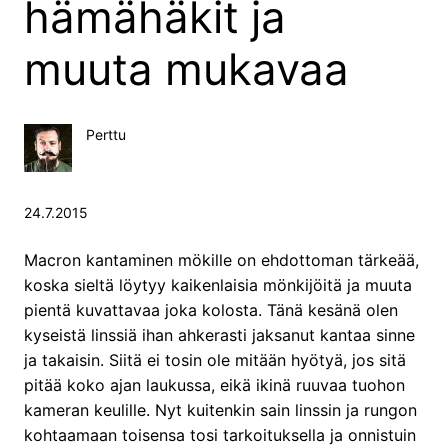
hämähäkit ja
muuta mukavaa
Perttu
24.7.2015
Macron kantaminen mökille on ehdottoman tärkeää,
koska sieltä löytyy kaikenlaisia mönkijöitä ja muuta
pientä kuvattavaa joka kolosta. Tänä kesänä olen
kyseistä linssiä ihan ahkerasti jaksanut kantaa sinne
ja takaisin. Siitä ei tosin ole mitään hyötyä, jos sitä
pitää koko ajan laukussa, eikä ikinä ruuvaa tuohon
kameran keulille. Nyt kuitenkin sain linssin ja rungon
kohtaamaan toisensa tosi tarkoituksella ja onnistuin