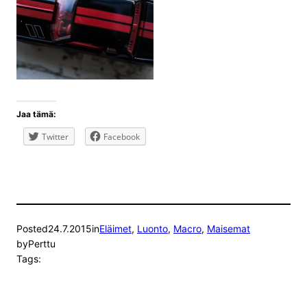
Jaa tämä:
Twitter
Facebook
Posted
24.7.2015
in
Eläimet
, 
Luonto
, 
Macro
, 
Maisemat
by
Perttu
Tags: