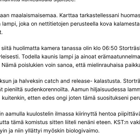
maan maalaismaisemaa. Karttaa tarkastellessani huomas
n lampi, joka on nettitietojen perusteella kova kalamest
t.
iitä huolimatta kamera tanassa olin klo 06:50 Storträskil
leisesti. Todella kaunis lampi ja ainoat erämaatunnelmaa
Nämä poislukien voin sanoa, että mielinrauhaisa paikka 
un ja halveksin catch and release- kalastusta. Storträs
ävät pieniltä sudenkorennoilta. Aamun hiljaisuudessa lam
an kuitenkin, etten edes ongi joten tämä suositukseni p
in aamulla kuulostelin ilmassa kiirinyttä hentoa piipittäv
ulutta tämä komistus sitten liiteli nenäni eteen. KST:n v
yin ja niin yllättyi myöskin biologivaimo.