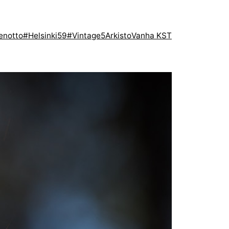
enotto
#Helsinki59
#Vintage5
Arkisto
Vanha KST