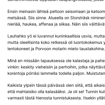
Ensin meinasin lähteä peltoon seisomaan ja katso
metsässä. Siis sinne. Alueella on Storsträsk nimine
nieriää, haukea, affenaa ja siikaa. Näin siis väittävä
Lauhahko yö ei luvannut kuninkaallisia usvia, mutta s
mutta oleellisinta koko retkessä oli luontokokemus y
lentokoneet ja Porvoon motarin mieto taustakohina. 
Minä en missään tapauksessa ole kalastaja ja paheks
vinkin: keskity vieheisiin ja perhoihin, jotka näytt
korentoja pörräsi lammella todella paljon. Muistut
Kaikista ylpein tässä päivässä olen siitä, että aikais
että mahtaisiko olla kalasääksi. Ja oli se! Tunnin k
varmasti tästä hienosta tunnistuksesta. Itsekin yllät