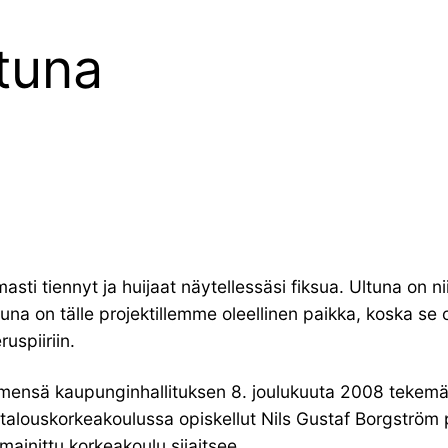
tuna
ti tiennyt ja huijaat näytellessäsi fiksua. Ultuna on niit
na on tälle projektillemme oleellinen paikka, koska se
uspiiriin.
ensä kaupunginhallituksen 8. joulukuuta 2008 tekemällä
talouskorkeakoulussa opiskellut Nils Gustaf Borgström
inittu korkeakoulu sijaitsee.