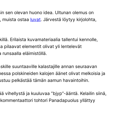
in sen olevan huono idea. Ultunan olemus on
a, muista ostaa
luvat
. Järvestä löytyy kirjolohta,
lä. Erilaista kuvamateriaalia tallentui kennolle,
 pilaavat elementit olivat yli lentelevät
runsaalla eläimistöllä.
kille suuntaaville kalastajille annan seuraavan
messa polskineiden kalojen äänet olivat melkoisia ja
erustuu pelkästää tämän aamun havaintoihin.
ää vihellystä ja kuuluvaa ”bjyp”-ääntä. Kelailin siinä,
akikommentaattori tohtori Panadapuolus yllättyy