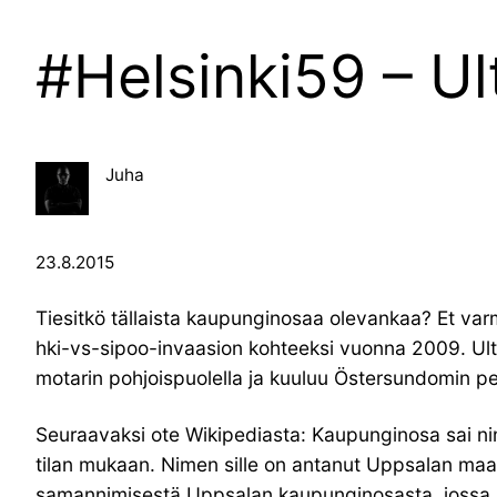
#Helsinki59 – Ul
Juha
23.8.2015
Tiesitkö tällaista kaupunginosaa olevankaa? Et varmas
hki-vs-sipoo-invaasion kohteeksi vuonna 2009. Ultu
motarin pohjoispuolella ja kuuluu Östersundomin per
Seuraavaksi ote Wikipediasta: Kaupunginosa sai nim
tilan mukaan. Nimen sille on antanut Uppsalan maa
samannimisestä Uppsalan kaupunginosasta, jossa ma