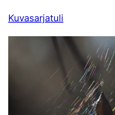
Siirry
sisältöön
Kuvasarjatuli