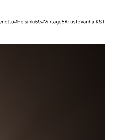
enotto
#Helsinki59
#Vintage5
Arkisto
Vanha KST