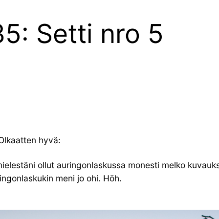
5: Setti nro 5
 Olkaatten hyvä:
lestäni ollut auringonlaskussa monesti melko kuvaukse
gonlaskukin meni jo ohi. Höh.