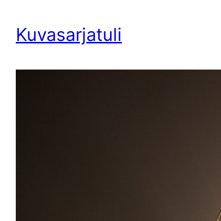
Siirry
sisältöön
Kuvasarjatuli