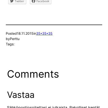
Twitter
Facebook
Posted
18.11.2015
in
35*35*35
by
Perttu
Tags:
Comments
Vastaa
Sähköpostiosoitettasi ei julkaista.
Pakolliset kentät