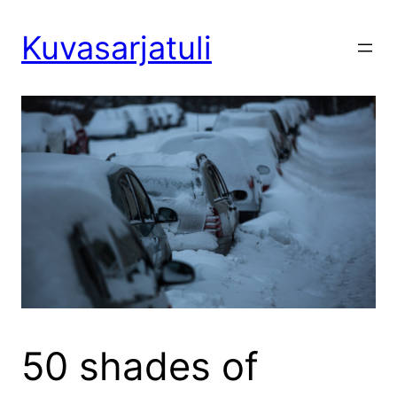
Siirry
sisältöön
Kuvasarjatuli
50 shades of