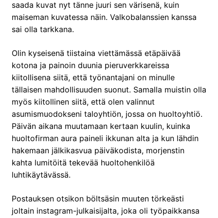
saada kuvat nyt tänne juuri sen värisenä, kuin
maiseman kuvatessa näin. Valkobalanssien kanssa
sai olla tarkkana.
Olin kyseisenä tiistaina viettämässä etäpäivää
kotona ja painoin duunia pieruverkkareissa
kiitollisena siitä, että työnantajani on minulle
tällaisen mahdollisuuden suonut. Samalla muistin olla
myös kiitollinen siitä, että olen valinnut
asumismuodokseni taloyhtiön, jossa on huoltoyhtiö.
Päivän aikana muutamaan kertaan kuulin, kuinka
huoltofirman aura paineli ikkunan alta ja kun lähdin
hakemaan jälkikasvua päiväkodista, morjenstin
kahta lumitöitä tekevää huoltohenkilöä
luhtikäytävässä.
Postauksen otsikon böltsäsin muuten törkeästi
joltain instagram-julkaisijalta, joka oli työpaikkansa