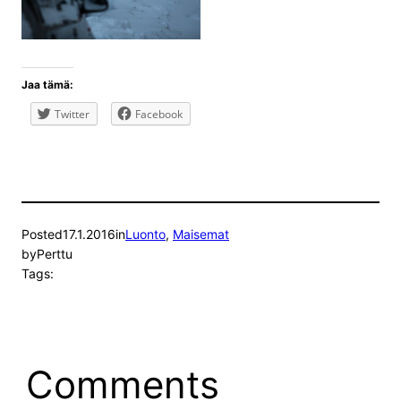
Jaa tämä:
Twitter
Facebook
Posted
17.1.2016
in
Luonto
, 
Maisemat
by
Perttu
Tags:
Comments