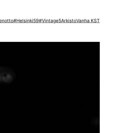
enotto
#Helsinki59
#Vintage5
Arkisto
Vanha KST