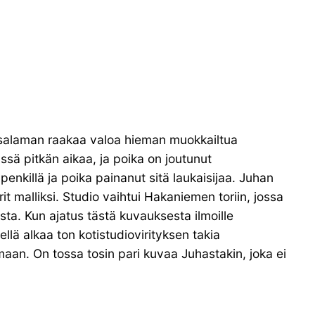
isalaman raakaa valoa hieman muokkailtua
tyssä pitkän aikaa, ja poika on joutunut
 penkillä ja poika painanut sitä laukaisijaa. Juhan
 malliksi. Studio vaihtui Hakaniemen toriin, jossa
sta. Kun ajatus tästä kuvauksesta ilmoille
lä alkaa ton kotistudiovirityksen takia
an. On tossa tosin pari kuvaa Juhastakin, joka ei