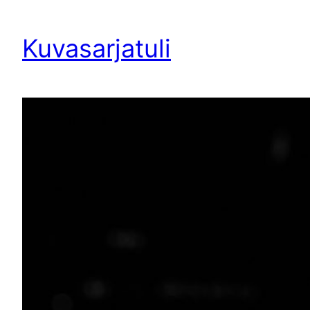
Siirry
sisältöön
Kuvasarjatuli