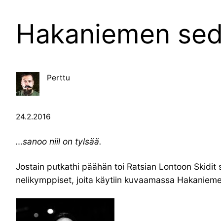
Hakaniemen se
Perttu
24.2.2016
…sanoo niil on tylsää.
Jostain putkathi päähän toi Ratsian Lontoon Skidit so
nelikymppiset, joita käytiin kuvaamassa Hakaniemen t