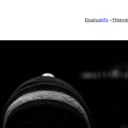
Etusivu
Info
Yhteyd