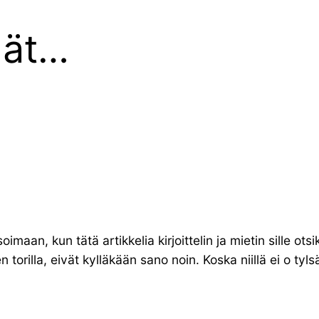
dät…
imaan, kun tätä artikkelia kirjoittelin ja mietin sille ot
orilla, eivät kylläkään sano noin. Koska niillä ei o tyls