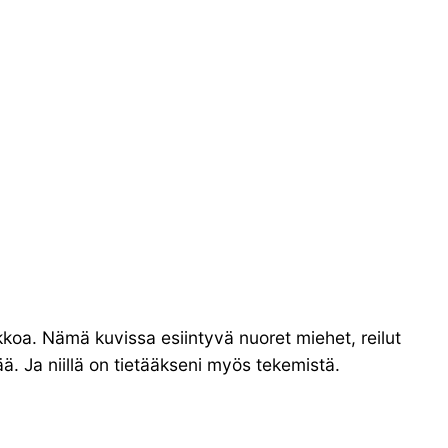
sikkoa. Nämä kuvissa esiintyvä nuoret miehet, reilut
ää. Ja niillä on tietääkseni myös tekemistä.