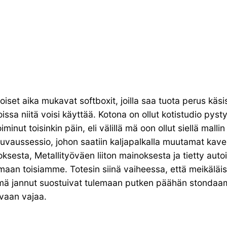
et aika mukavat softboxit, joilla saa tuota perus käs
joissa niitä voisi käyttää. Kotona on ollut kotistudio pys
nut toisinkin päin, eli välillä mä oon ollut siellä mallin
vaussessio, johon saatiin kaljapalkalla muutamat kaverit
sesta, Metallityöväen liiton mainoksesta ja tietty autoi
an toisiamme. Totesin siinä vaiheessa, että meikäläisel
ämä jannut suostuivat tulemaan putken päähän stondaama
 vaan vajaa.