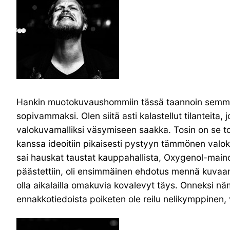
Hankin muotokuvaushommiin tässä taannoin semmois
sopivammaksi. Olen siitä asti kalastellut tilanteita, 
valokuvamalliksi väsymiseen saakka. Tosin on se toimi
kanssa ideoitiin pikaisesti pystyyn tämmönen valoku
sai hauskat taustat kauppahallista, Oxygenol-mainok
päästettiin, oli ensimmäinen ehdotus mennä kuvaama
olla aikalailla omakuvia kovalevyt täys. Onneksi n
ennakkotiedoista poiketen ole reilu nelikymppinen,