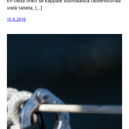
En tiedä onko se kappale suomalaista taidehistoriaa
vielä tallella, […]
15.6.2016