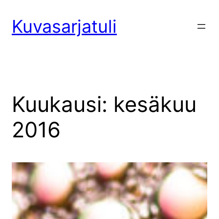
Siirry
sisältöön
Kuvasarjatuli
Kuukausi:
kesäkuu
2016