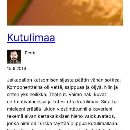
Kutulimaa
Perttu
15.6.2016
Jalkapallon katsomisen sijasta päätin vähän sotkea.
Komponentteina oli vettä, saippuaa ja öljyä. Niin ja
sitten yks neilikka. That’s it. Vaimo näki kuvat
editointivaiheessa ja totesi että kutulimaa. Siitä tuli
mieleeni eräällä lukion viestintätunnilla kaverieni
tekemä aivan kertakaikkisen hieno valokuvateos,
jonka nimi oli Turska täyttää piippua kutulimallaan.