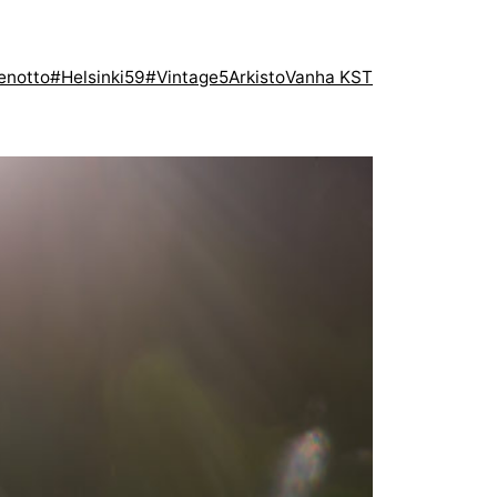
enotto
#Helsinki59
#Vintage5
Arkisto
Vanha KST