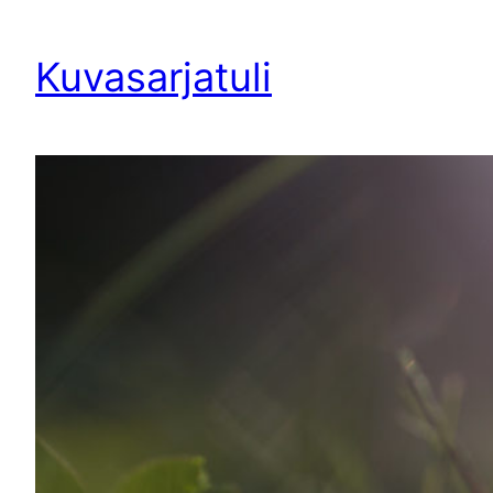
Siirry
sisältöön
Kuvasarjatuli