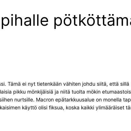
 pihalle pötköttä
si. Tämä ei nyt tietenkään vähiten johdu siitä, että sillä
nlaisia pikku mönkijäisiä ja niitä tuolta mökin etumaastoi
iihen nurtsille. Macron epätarkkuusalue on monella tapa
isimen käyttö olisi fiksua, koska kaikki ylimääräiset tär