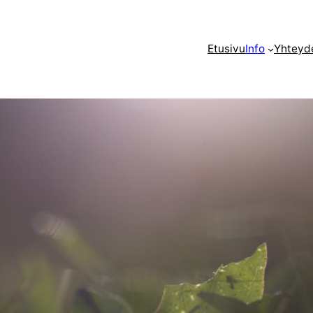
Etusivu
Info
Yhteyd