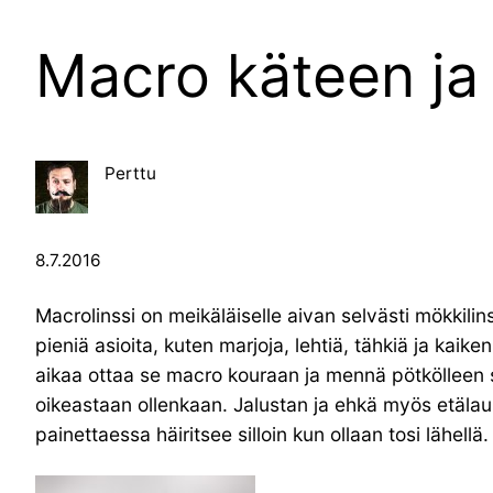
Macro käteen ja
Perttu
8.7.2016
Macrolinssi on meikäläiselle aivan selvästi mökkilins
pieniä asioita, kuten marjoja, lehtiä, tähkiä ja kaike
aikaa ottaa se macro kouraan ja mennä pötkölleen s
oikeastaan ollenkaan. Jalustan ja ehkä myös etälauka
painettaessa häiritsee silloin kun ollaan tosi lähellä.