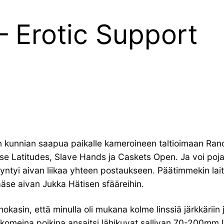
– Erotic Support
en kunnian saapua paikalle kameroineen taltioimaan Ran
rse Latitudes, Slave Hands ja Caskets Open. Ja voi poja
syntyi aivan liikaa yhteen postaukseen. Päätimmekin la
ääse aivan Jukka Hätisen sfääreihin.
kasin, että minulla oli mukana kolme linssiä järkkäriin 
 komeina poikina ansaitsi lähikuvat sallivan 70-200mm li