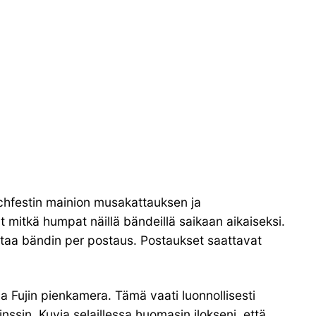
chfestin mainion musakattauksen ja
t mitkä humpat näillä bändeillä saikaan aikaiseksi.
ittaa bändin per postaus. Postaukset saattavat
ja Fujin pienkamera. Tämä vaati luonnollisesti
nssin. Kuvia selaillessa huomasin ilokseni, että