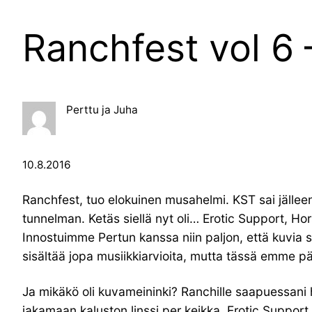
Ranchfest vol 6 
Perttu ja Juha
10.8.2016
Ranchfest, tuo elokuinen musahelmi. KST sai jälle
tunnelman. Ketäs siellä nyt oli… Erotic Support, Ho
Innostuimme Pertun kanssa niin paljon, että kuvia 
sisältää jopa musiikkiarvioita, mutta tässä emme p
Ja mikäkö oli kuvameininki? Ranchille saapuessani ho
jakamaan kaluston linssi per keikka. Erotic Support