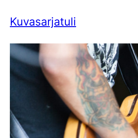
Siirry
sisältöön
Kuvasarjatuli