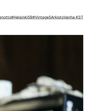
enotto
#Helsinki59
#Vintage5
Arkisto
Vanha KST