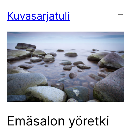
Siirry
sisältöön
Kuvasarjatuli
Emäsalon yöretki