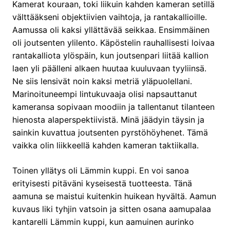
Kamerat kouraan, toki liikuin kahden kameran setillä
välttääkseni objektiivien vaihtoja, ja rantakallioille.
Aamussa oli kaksi yllättävää seikkaa. Ensimmäinen
oli joutsenten ylilento. Käpöstelin rauhallisesti loivaa
rantakalliota ylöspäin, kun joutsenpari liitää kallion
laen yli päälleni alkaen huutaa kuuluvaan tyyliinsä.
Ne siis lensivät noin kaksi metriä yläpuolellani.
Marinoituneempi lintukuvaaja olisi napsauttanut
kameransa sopivaan moodiin ja tallentanut tilanteen
hienosta alaperspektiivistä. Minä jäädyin täysin ja
sainkin kuvattua joutsenten pyrstöhöyhenet. Tämä
vaikka olin liikkeellä kahden kameran taktiikalla.
Toinen yllätys oli Lämmin kuppi. En voi sanoa
erityisesti pitäväni kyseisestä tuotteesta. Tänä
aamuna se maistui kuitenkin huikean hyvältä. Aamun
kuvaus liki tyhjin vatsoin ja sitten osana aamupalaa
kantarelli Lämmin kuppi, kun aamuinen aurinko