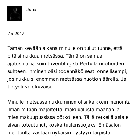
Juha
7.5.2017
Tämän kevään aikana minulle on tullut tunne, että
pitäisi nukkua metsässä. Tämä on samaa
ajatusmallia kuin toveriblogisti Pertulla nuotioiden
suhteen. Ihminen olisi todennäköisesti onnellisempi,
jos nukkuisi enemmän metsässä nuotion äärellä. Ja
tietysti valokuvaisi.
Minulle metsässä nukkuminen olisi kaikkein hienointa
ilman mitään majoitetta, makuualusta maahan ja
mies makuupussissa pötkölleen. Tällä retkellä asia ei
aivan toteutunut, koska tuulensuojaksi Emäsalon
merituulta vastaan nykäisin pystyyn tarpista