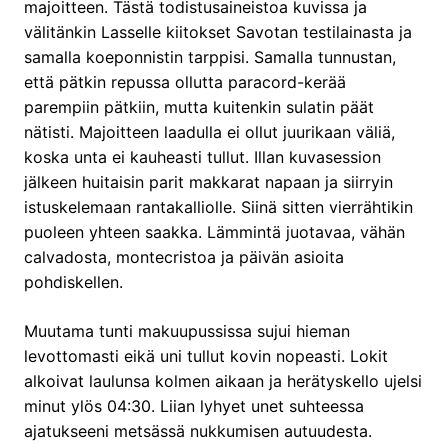
majoitteen. Tästä todistusaineistoa kuvissa ja
välitänkin Lasselle kiitokset Savotan testilainasta ja
samalla koeponnistin tarppisi. Samalla tunnustan,
että pätkin repussa ollutta paracord-kerää
parempiin pätkiin, mutta kuitenkin sulatin päät
nätisti. Majoitteen laadulla ei ollut juurikaan väliä,
koska unta ei kauheasti tullut. Illan kuvasession
jälkeen huitaisin parit makkarat napaan ja siirryin
istuskelemaan rantakalliolle. Siinä sitten vierrähtikin
puoleen yhteen saakka. Lämmintä juotavaa, vähän
calvadosta, montecristoa ja päivän asioita
pohdiskellen.
Muutama tunti makuupussissa sujui hieman
levottomasti eikä uni tullut kovin nopeasti. Lokit
alkoivat laulunsa kolmen aikaan ja herätyskello ujelsi
minut ylös 04:30. Liian lyhyet unet suhteessa
ajatukseeni metsässä nukkumisen autuudesta.