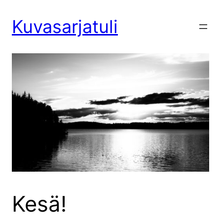
Siirry
sisältöön
Kuvasarjatuli
Kesä!