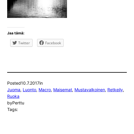
Jaa tämä:
Twitter
Facebook
Posted
10.7.2017
in
Juoma
, 
Luonto
, 
Macro
, 
Maisemat
, 
Mustavalkoinen
, 
Retkeily
, 
Ruoka
by
Perttu
Tags: