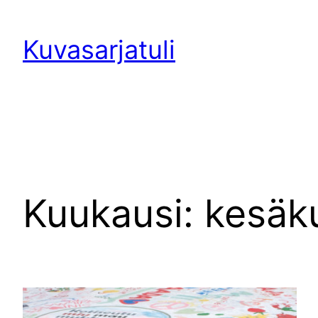
Siirry
sisältöön
Kuvasarjatuli
Kuukausi:
kesäk