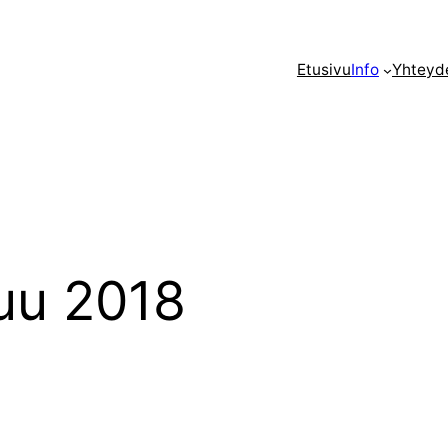
Etusivu
Info
Yhteyd
uu 2018