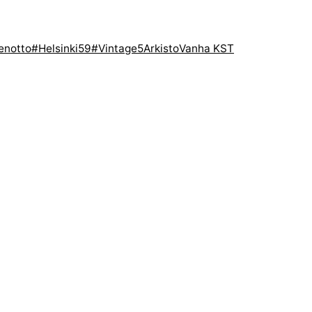
enotto
#Helsinki59
#Vintage5
Arkisto
Vanha KST