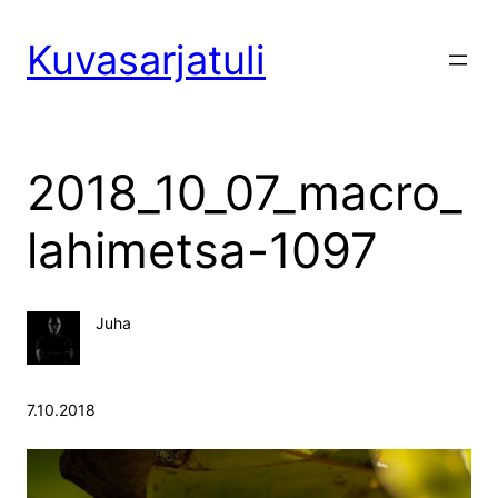
Siirry
sisältöön
Kuvasarjatuli
2018_10_07_macro_
lahimetsa-1097
Juha
7.10.2018