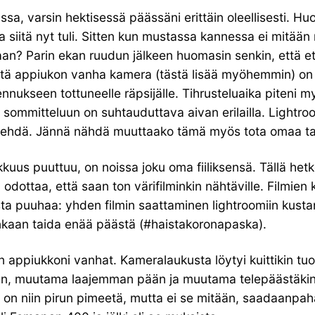
a, varsin hektisessä päässäni erittäin oleellisesti. Hu
siitä nyt tuli. Sitten kun mustassa kannessa ei mitää
imaan? Parin ekan ruudun jälkeen huomasin senkin, että et
ttä appiukon vanha kamera (tästä lisää myöhemmin) on 
ennukseen tottuneelle räpsijälle. Tihrusteluaika piteni 
in sommitteluun on suhtauduttava aivan erilailla. Lightro
teen tehdä. Jännä nähdä muuttaako tämä myös tota omaa t
rkkuus puuttuu, on noissa joku oma fiiliksensä. Tällä hetk
dottaa, että saan ton värifilminkin nähtäville. Filmien 
ista puuhaa: yhden filmin saattaminen lightroomiin kust
ihinkaan taida enää päästä (#haistakoronapaska).
 appiukkoni vanhat. Kameralaukusta löytyi kuittikin tuo
jokunen, muutama laajemman pään ja muutama telepäästä
n on niin pirun pimeetä, mutta ei se mitään, saadaanpahan