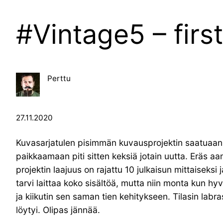
#Vintage5 – firs
Perttu
27.11.2020
Kuvasarjatulen pisimmän kuvausprojektin saatuaan lop
paikkaamaan piti sitten keksiä jotain uutta. Eräs a
projektin laajuus on rajattu 10 julkaisun mittaiseksi
tarvi laittaa koko sisältöä, mutta niin monta kun hy
ja kiikutin sen saman tien kehitykseen. Tilasin labra
löytyi. Olipas jännää.