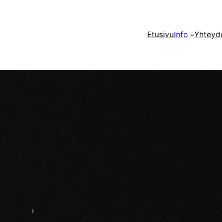
Etusivu
Info
Yhteyd