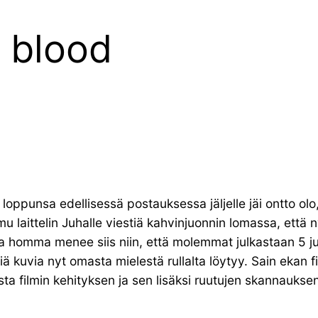
t blood
punsa edellisessä postauksessa jäljelle jäi ontto olo, kr
amu laittelin Juhalle viestiä kahvinjuonnin lomassa, ett
 ja homma menee siis niin, että molemmat julkastaan 5 jutt
viä kuvia nyt omasta mielestä rullalta löytyy. Sain ekan 
sta filmin kehityksen ja sen lisäksi ruutujen skannauksen