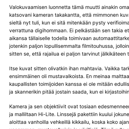
Valokuvaamisen luonnetta tämä muutti ainakin omass
katsovani kameran takakantta, että mimmonen kuva 
sieltä nyt tuli, kun ei sitä mitenkään pysty verifio
verrattuna digihommaan. Ei pelkästään sen takia e
aikansa tällaiselle todella toimivaan automaattitark
jotenkin paljon lopullisemmalta filmitouhussa, jollo
sitten se, että rajailua ei paljon tarvinut jälkikä
Itse kuvat sitten olivatkin ihan mahtavia. Vaikka ta
ensimmäinen oli mustavalkoista. En meinaa malttaa o
kaupallisten toimijoiden kanssa ei ole mitään edull
ja skannerikin pitää jostain saada, kun ei kirjasto
Kamera ja sen objektiivit ovat tosiaan edesmenneen
ja malliltaan Hi-Lite. Linssejä pakettiin kuului 
aloittaa vanhoilla vehkeillä kikkailu, koska koko aja