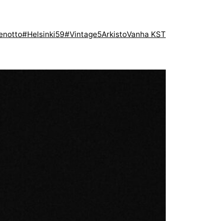
enotto
#Helsinki59
#Vintage5
Arkisto
Vanha KST