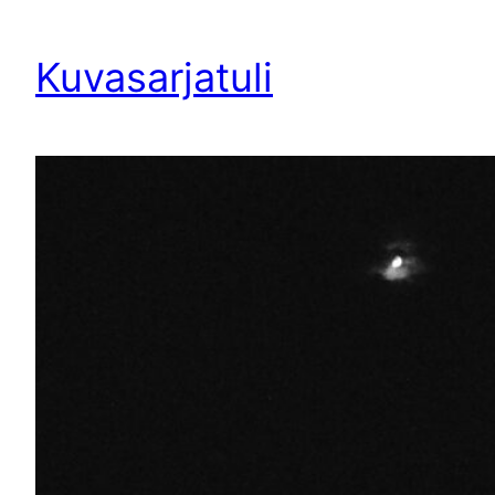
Siirry
sisältöön
Kuvasarjatuli