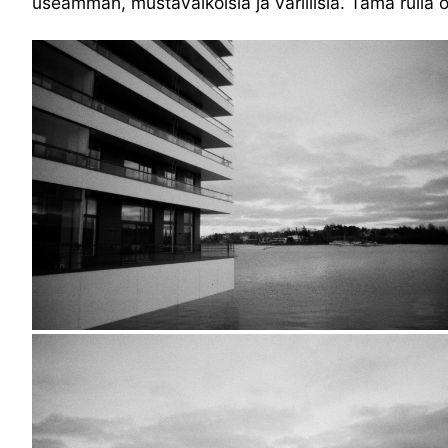
useamman, mustavalkoisia ja värillisiä. Tämä rulla o