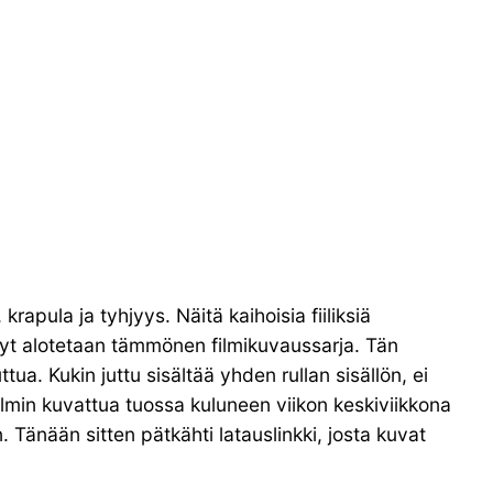
apula ja tyhjyys. Näitä kaihoisia fiiliksiä
ä nyt alotetaan tämmönen filmikuvaussarja. Tän
ua. Kukin juttu sisältää yhden rullan sisällön, ei
filmin kuvattua tuossa kuluneen viikon keskiviikkona
. Tänään sitten pätkähti latauslinkki, josta kuvat