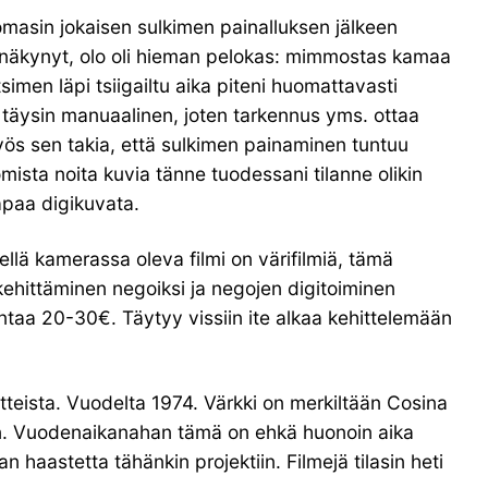
omasin jokaisen sulkimen painalluksen jälkeen
n näkynyt, olo oli hieman pelokas: mimmostas kamaa
simen läpi tsiigailtu aika piteni huomattavasti
täysin manuaalinen, joten tarkennus yms. ottaa
myös sen takia, että sulkimen painaminen tuntuu
omista noita kuvia tänne tuodessani tilanne olikin
apaa digikuvata.
ellä kamerassa oleva filmi on värifilmiä, tämä
kehittäminen negoiksi ja negojen digitoiminen
antaa 20-30€. Täytyy vissiin ite alkaa kehittelemään
tteista. Vuodelta 1974. Värkki on merkiltään Cosina
kin. Vuodenaikanahan tämä on ehkä huonoin aika
 haastetta tähänkin projektiin. Filmejä tilasin heti