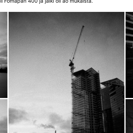
li Fomapan 400 ja jälki oli ao mukaista.