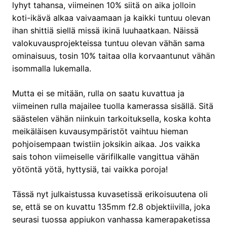
lyhyt tahansa, viimeinen 10% siitä on aika jolloin
koti-ikävä alkaa vaivaamaan ja kaikki tuntuu olevan
ihan shittiä siellä missä ikinä luuhaatkaan. Näissä
valokuvausprojekteissa tuntuu olevan vähän sama
ominaisuus, tosin 10% taitaa olla korvaantunut vähän
isommalla lukemalla.
Mutta ei se mitään, rulla on saatu kuvattua ja
viimeinen rulla majailee tuolla kamerassa sisällä. Sitä
säästelen vähän niinkuin tarkoituksella, koska kohta
meikäläisen kuvausympäristöt vaihtuu hieman
pohjoisempaan twistiin joksikin aikaa. Jos vaikka
sais tohon viimeiselle värifilkalle vangittua vähän
yötöntä yötä, hyttysiä, tai vaikka poroja!
Tässä nyt julkaistussa kuvasetissä erikoisuutena oli
se, että se on kuvattu 135mm f2.8 objektiivilla, joka
seurasi tuossa appiukon vanhassa kamerapaketissa