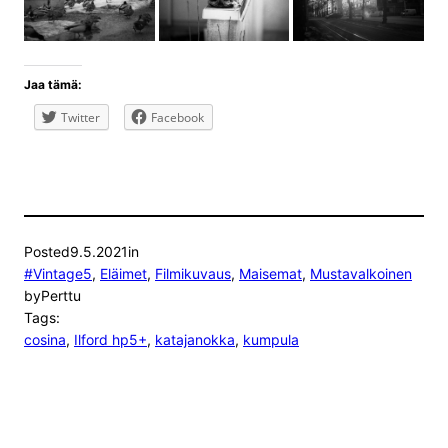
Jaa tämä:
Twitter
Facebook
Posted
9.5.2021
in
#Vintage5
, 
Eläimet
, 
Filmikuvaus
, 
Maisemat
, 
Mustavalkoinen
by
Perttu
Tags:
cosina
, 
Ilford hp5+
, 
katajanokka
, 
kumpula