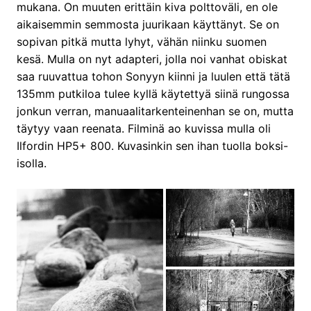
mukana. On muuten erittäin kiva polttoväli, en ole
aikaisemmin semmosta juurikaan käyttänyt. Se on
sopivan pitkä mutta lyhyt, vähän niinku suomen
kesä. Mulla on nyt adapteri, jolla noi vanhat obiskat
saa ruuvattua tohon Sonyyn kiinni ja luulen että tätä
135mm putkiloa tulee kyllä käytettyä siinä rungossa
jonkun verran, manuaalitarkenteinenhan se on, mutta
täytyy vaan reenata. Filminä ao kuvissa mulla oli
Ilfordin HP5+ 800. Kuvasinkin sen ihan tuolla boksi-
isolla.