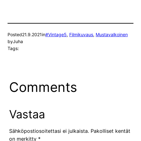
Posted
21.9.2021
in
#Vintage5
, 
Filmikuvaus
, 
Mustavalkoinen
by
Juha
Tags:
Comments
Vastaa
Sähköpostiosoitettasi ei julkaista.
Pakolliset kentät
on merkitty
*