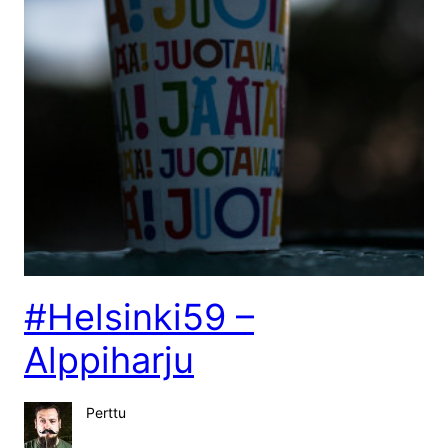
#Helsinki59 –
Alppiharju
Perttu