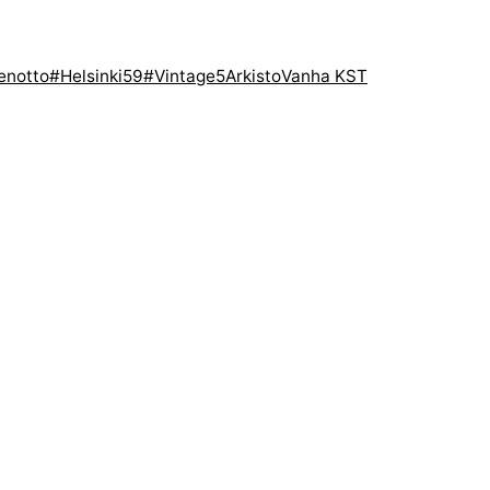
enotto
#Helsinki59
#Vintage5
Arkisto
Vanha KST