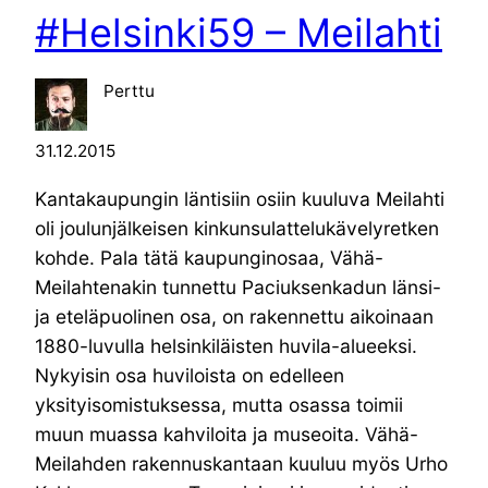
#Helsinki59 – Meilahti
Perttu
31.12.2015
Kantakaupungin läntisiin osiin kuuluva Meilahti
oli joulunjälkeisen kinkunsulattelukävelyretken
kohde. Pala tätä kaupunginosaa, Vähä-
Meilahtenakin tunnettu Paciuksenkadun länsi-
ja eteläpuolinen osa, on rakennettu aikoinaan
1880-luvulla helsinkiläisten huvila-alueeksi.
Nykyisin osa huviloista on edelleen
yksityisomistuksessa, mutta osassa toimii
muun muassa kahviloita ja museoita. Vähä-
Meilahden rakennuskantaan kuuluu myös Urho