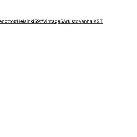
enotto
#Helsinki59
#Vintage5
Arkisto
Vanha KST