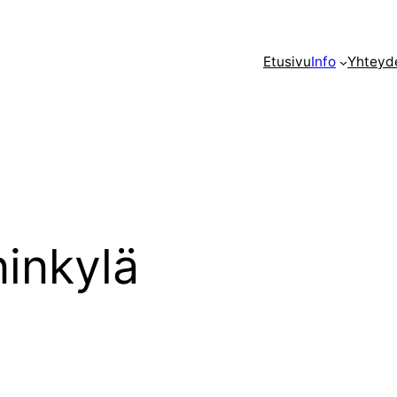
Etusivu
Info
Yhteyd
inkylä