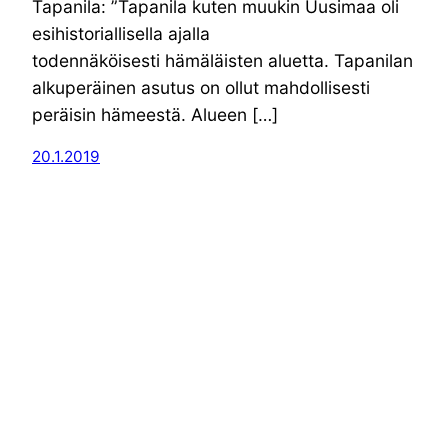
Tapanila: ”Tapanila kuten muukin Uusimaa oli
esihistoriallisella ajalla
todennäköisesti hämäläisten aluetta. Tapanilan
alkuperäinen asutus on ollut mahdollisesti
peräisin hämeestä. Alueen […]
20.1.2019
Kuvasarjatuli