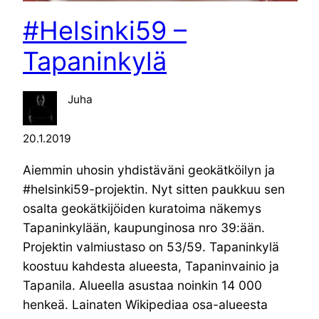
#Helsinki59 –
Tapaninkylä
Juha
20.1.2019
Aiemmin uhosin yhdistäväni geokätköilyn ja
#helsinki59-projektin. Nyt sitten paukkuu sen
osalta geokätkijöiden kuratoima näkemys
Tapaninkylään, kaupunginosa nro 39:ään.
Projektin valmiustaso on 53/59. Tapaninkylä
koostuu kahdesta alueesta, Tapaninvainio ja
Tapanila. Alueella asustaa noinkin 14 000
henkeä. Lainaten Wikipediaa osa-alueesta