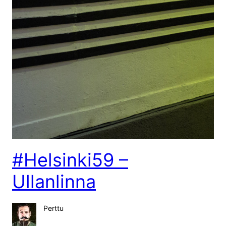
#Helsinki59 –
Ullanlinna
Perttu