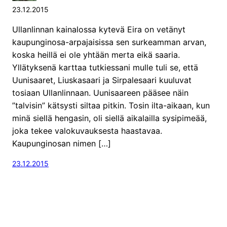
23.12.2015
Ullanlinnan kainalossa kytevä Eira on vetänyt
kaupunginosa-arpajaisissa sen surkeamman arvan,
koska heillä ei ole yhtään merta eikä saaria.
Yllätyksenä karttaa tutkiessani mulle tuli se, että
Uunisaaret, Liuskasaari ja Sirpalesaari kuuluvat
tosiaan Ullanlinnaan. Uunisaareen pääsee näin
”talvisin” kätsysti siltaa pitkin. Tosin ilta-aikaan, kun
minä siellä hengasin, oli siellä aikalailla sysipimeää,
joka tekee valokuvauksesta haastavaa.
Kaupunginosan nimen […]
23.12.2015