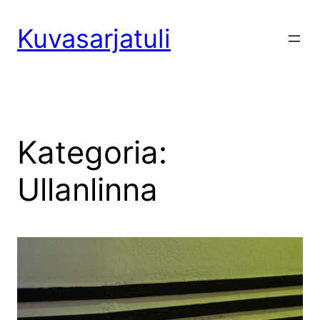
Siirry
sisältöön
Kuvasarjatuli
Kategoria:
Ullanlinna