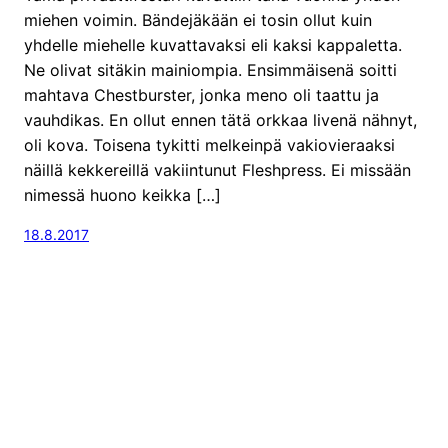
miehen voimin. Bändejäkään ei tosin ollut kuin
yhdelle miehelle kuvattavaksi eli kaksi kappaletta.
Ne olivat sitäkin mainiompia. Ensimmäisenä soitti
mahtava Chestburster, jonka meno oli taattu ja
vauhdikas. En ollut ennen tätä orkkaa livenä nähnyt,
oli kova. Toisena tykitti melkeinpä vakiovieraaksi
näillä kekkereillä vakiintunut Fleshpress. Ei missään
nimessä huono keikka […]
18.8.2017
Proudly powered by
WordPress
Kuvasarjatuli