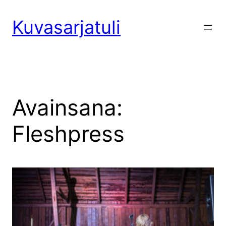
Siirry
sisältöön
Kuvasarjatuli
Avainsana:
Fleshpress