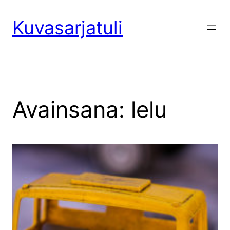
Siirry
sisältöön
Kuvasarjatuli
Avainsana:
lelu