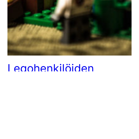
Legohenkilöiden
astetta rankempi
virkistyspäivä
Perttu
20.10.2016