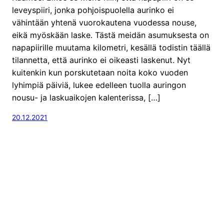
leveyspiiri, jonka pohjoispuolella aurinko ei
vähintään yhtenä vuorokautena vuodessa nouse,
eikä myöskään laske. Tästä meidän asumuksesta on
napapiirille muutama kilometri, kesällä todistin täällä
tilannetta, että aurinko ei oikeasti laskenut. Nyt
kuitenkin kun porskutetaan noita koko vuoden
lyhimpiä päiviä, lukee edelleen tuolla auringon
nousu- ja laskuaikojen kalenterissa, […]
20.12.2021
Proudly powered by
WordPress
Kuvasarjatuli