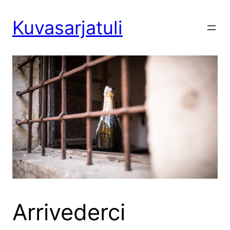
Siirry
sisältöön
Kuvasarjatuli
Arrivederci