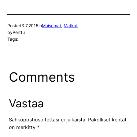
Posted
3.7.2015
in
Maisemat
, 
Matkat
by
Perttu
Tags:
Comments
Vastaa
Sähköpostiosoitettasi ei julkaista.
Pakolliset kentät
on merkitty
*