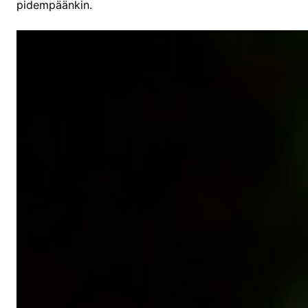
pidempäänkin.