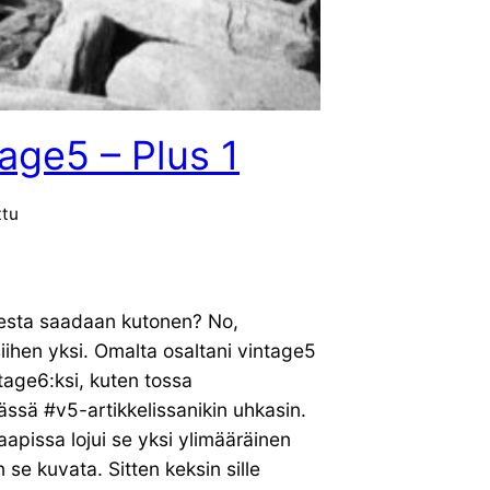
age5 – Plus 1
ttu
sesta saadaan kutonen? No,
siihen yksi. Omalta osaltani vintage5
tage6:ksi, kuten tossa
ssä #v5-artikkelissanikin uhkasin.
kaapissa lojui se yksi ylimääräinen
än se kuvata. Sitten keksin sille