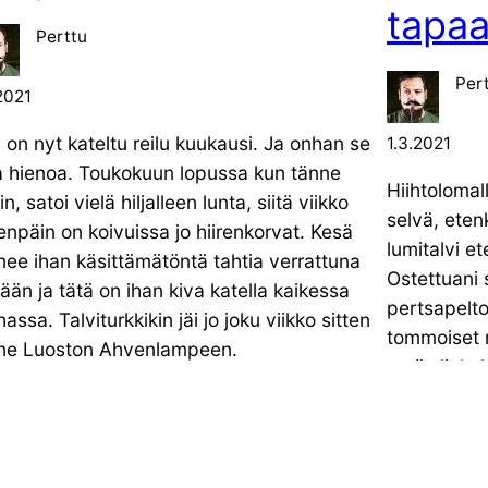
tapa
Perttu
Per
2021
ä on nyt kateltu reilu kuukausi. Ja onhan se
1.3.2021
a hienoa. Toukokuun lopussa kun tänne
Hiihtolomal
iin, satoi vielä hiljalleen lunta, siitä viikko
selvä, eten
enpäin on koivuissa jo hiirenkorvat. Kesä
lumitalvi e
nee ihan käsittämätöntä tahtia verrattuna
Ostettuani 
lään ja tätä on ihan kiva katella kaikessa
pertsapelto
assa. Talviturkkikin jäi jo joku viikko sitten
tommoiset m
ne Luoston Ahvenlampeen.
myös liuku
okuvauksellisesti valoa tuntuu olevan […]
viikko sitte
ensimmäistä
2021
tien. Kuiten
noiden test