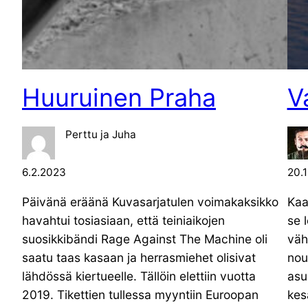
Huuruinen Praha
V
Perttu ja Juha
6.2.2023
20.
Päivänä eräänä Kuvasarjatulen voimakaksikko
Kaa
havahtui tosiasiaan, että teiniaikojen
se 
suosikkibändi Rage Against The Machine oli
väh
saatu taas kasaan ja herrasmiehet olisivat
nou
lähdössä kiertueelle. Tällöin elettiin vuotta
asu
2019. Tikettien tullessa myyntiin Euroopan
kesä