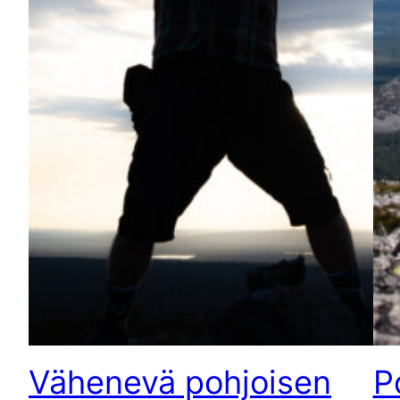
Vähenevä pohjoisen
P