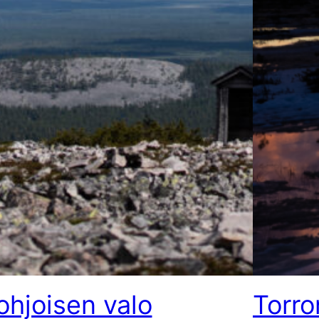
ohjoisen valo
Torro