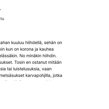
a
ttu
lahan kuuluu hiihdellä, sehän on
kin kun on korona ja kauhea
telässäkin. No minäkin hiihdin.
sukset. Tosin en ostanut mitään
sia tai luistelusuksia, vaan
etsäsukset karvapohjilla, jotka
lumikenkinä tunnetaan. Jokunen
n testasin noita kapistuksia
 kertaa ja ihastuin niihin saman
kin omalle hankintalistalle päätyi
attujen Altai Hokien […]