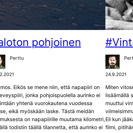
aloton pohjoinen
#Vint
Perttu
Per
12.2021
24.9.2021
mos. Eikös se mene niin, että napapiiri on
Miten vito
leveyspiiri, jonka pohjoispuolella aurinko ei
lisäämällä 
intään yhtenä vuorokautena vuodessa
muuttui vin
se, eikä myöskään laske. Tästä meidän
viimeisimmä
muksesta on napapiirille muutama kilometri,
Eli kun jää
llä todistin täällä tilannetta, että aurinko ei
filmi, pitih