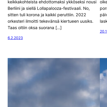
keikkakohteista ehdottomaksi ykköseksi nousi
oik
Berliini ja siellä Lollapalooza-festivaali. No,
por
sitten tuli korona ja kaikki peruttiin. 2022
päi
orkesteri ilmoitti tekevänsä kiertueen uusiks.
las
Taas oltiin oksa suorana […]
20.
6.2.2023