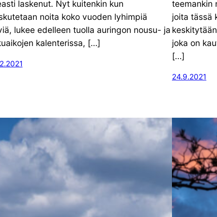
easti laskenut. Nyt kuitenkin kun
teemankin n
skutetaan noita koko vuoden lyhimpiä
joita tässä 
viä, lukee edelleen tuolla auringon nousu- ja
keskitytään
kuaikojen kalenterissa, […]
joka on kau
[…]
12.2021
24.9.2021