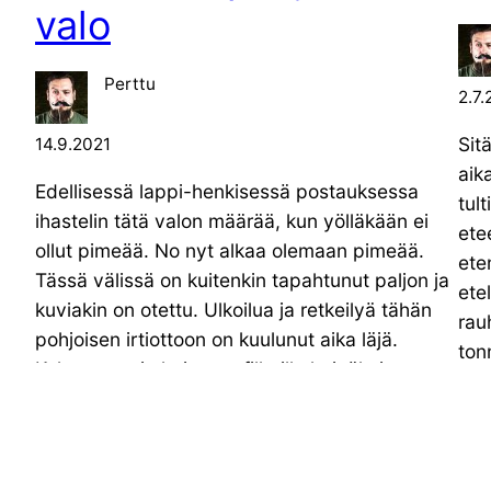
valo
Perttu
2.7.
Sit
14.9.2021
aik
Edellisessä lappi-henkisessä postauksessa
tult
ihastelin tätä valon määrää, kun yölläkään ei
ete
ollut pimeää. No nyt alkaa olemaan pimeää.
ete
Tässä välissä on kuitenkin tapahtunut paljon ja
ete
kuviakin on otettu. Ulkoilua ja retkeilyä tähän
rauh
pohjoisen irtiottoon on kuulunut aika läjä.
ton
Kukastunturin huiputus fillarilla heinäkuisessa
Val
illansuussa oli kertakaikkisen maaginen. Valo
oli todella hieno ja maisemat kans. Norjassa
2.7.
käytiin kahteen […]