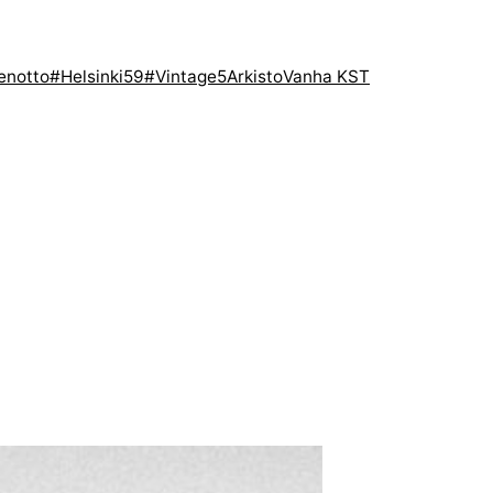
enotto
#Helsinki59
#Vintage5
Arkisto
Vanha KST