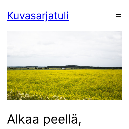
Siirry
sisältöön
Kuvasarjatuli
Alkaa peellä,