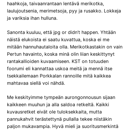
haahkoja, taivaanrantaan lentävä merikotka,
laulujoutsenia, merimetsoja, pyy ja rusakko. Lokkeja
ja variksia ihan hulluna.
Sanonta kuuluu, että jpg or didn’t happen. Yhtään
näistä elukoista ei saatu kuvattua, koska ei me
mitään hannuhautaloita olla. Merikotkastakin on vain
Pertun havainto, koska minä olin liian keskittynyt
rantakallioiden kuvaamiseen. KST on totuuden
foorumi eli kannattaa uskoa meitä ja mennä itse
tsekkailemaan Porkkalan rannoille mitä kaikkea
mahtavaa siellä voi nähdä.
Me keskityimme tympeän aurongonnousun sijaan
kaikkeen muuhun ja alla saldoa retkeltä. Kaikki
kuvausretket eivät ole tuloksekkaita, mutta
pannukahvit terästettynä pullalla tekee niistäkin
paljon mukavampia. Hyvä mieli ja suoritusmerkintä