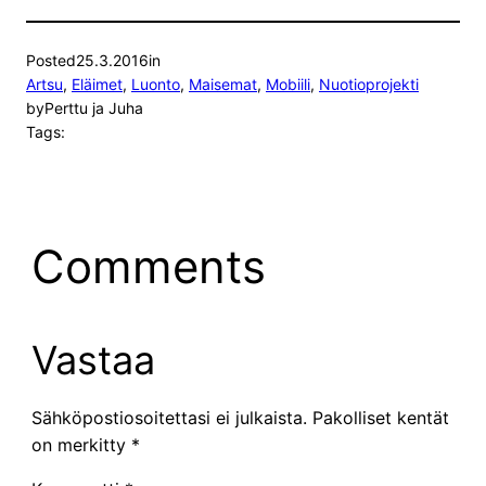
Posted
25.3.2016
in
Artsu
, 
Eläimet
, 
Luonto
, 
Maisemat
, 
Mobiili
, 
Nuotioprojekti
by
Perttu ja Juha
Tags:
Comments
Vastaa
Sähköpostiosoitettasi ei julkaista.
Pakolliset kentät
on merkitty
*