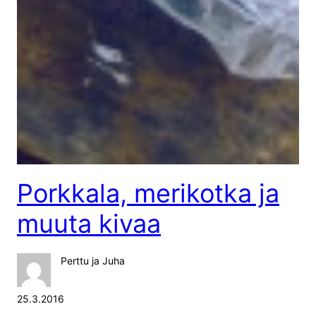
Porkkala, merikotka ja
muuta kivaa
Perttu ja Juha
25.3.2016