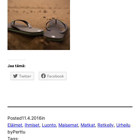
Jaa tämä:
Twitter
Facebook
Posted
11.4.2016
in
Eläimet
, 
Ihmiset
, 
Luonto
, 
Maisemat
, 
Matkat
, 
Retkeily
, 
Urheilu
by
Perttu
Tags: