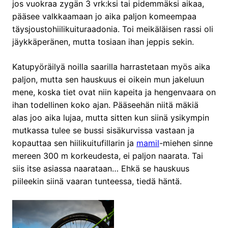
jos vuokraa zygän 3 vrk:ksi tai pidemmäksi aikaa,
pääsee valkkaamaan jo aika paljon komeempaa
täysjoustohiilikuituraadonia. Toi meikäläisen rassi oli
jäykkäperänen, mutta tosiaan ihan jeppis sekin.
Katupyöräilyä noilla saarilla harrastetaan myös aika
paljon, mutta sen hauskuus ei oikein mun jakeluun
mene, koska tiet ovat niin kapeita ja hengenvaara on
ihan todellinen koko ajan. Pääseehän niitä mäkiä
alas joo aika lujaa, mutta sitten kun siinä ysikympin
mutkassa tulee se bussi sisäkurvissa vastaan ja
kopauttaa sen hiilikuitufillarin ja
mamil
-miehen sinne
mereen 300 m korkeudesta, ei paljon naarata. Tai
siis itse asiassa naarataan… Ehkä se hauskuus
piileekin siinä vaaran tunteessa, tiedä häntä.