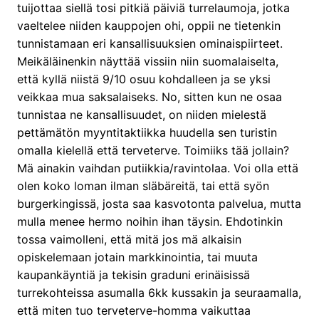
tuijottaa siellä tosi pitkiä päiviä turrelaumoja, jotka
vaeltelee niiden kauppojen ohi, oppii ne tietenkin
tunnistamaan eri kansallisuuksien ominaispiirteet.
Meikäläinenkin näyttää vissiin niin suomalaiselta,
että kyllä niistä 9/10 osuu kohdalleen ja se yksi
veikkaa mua saksalaiseks. No, sitten kun ne osaa
tunnistaa ne kansallisuudet, on niiden mielestä
pettämätön myyntitaktiikka huudella sen turistin
omalla kielellä että terveterve. Toimiiks tää jollain?
Mä ainakin vaihdan putiikkia/ravintolaa. Voi olla että
olen koko loman ilman släbäreitä, tai että syön
burgerkingissä, josta saa kasvotonta palvelua, mutta
mulla menee hermo noihin ihan täysin. Ehdotinkin
tossa vaimolleni, että mitä jos mä alkaisin
opiskelemaan jotain markkinointia, tai muuta
kaupankäyntiä ja tekisin graduni erinäisissä
turrekohteissa asumalla 6kk kussakin ja seuraamalla,
että miten tuo terveterve-homma vaikuttaa