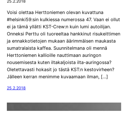
25.2.2018
Voisi olettaa Herttoniemen olevan kuvattuna
#helsinki59:sin kulkiessa numerossa 47. Vaan ei ollut
ei ja tämä yllätti KST-Crew:n kuin lumi autoilijan.
Onneksi Perttu oli tuoreeltaa hankkinut risukeittimen
ja ennakkotietojen mukaan äärimmäisen maukasta
sumatralaista kaffea. Suunnitelmana oli mennä
Herttoniemen kallioille nauttimaan auringon
nousemisesta kuten iltakaljoista ilta-auringossa?
Oletettavasti hokasit jo tästä KST:n kestovirheen?
Jälleen kerran menimme kuvaamaan ilman, […]
25.2.2018