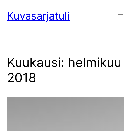
Siirry
sisältöön
Kuvasarjatuli
Kuukausi:
helmikuu
2018