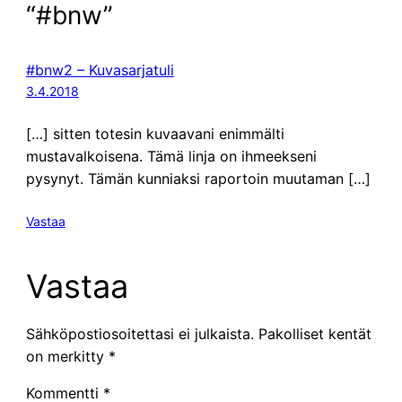
“#bnw”
#bnw2 – Kuvasarjatuli
3.4.2018
[…] sitten totesin kuvaavani enimmälti
mustavalkoisena. Tämä linja on ihmeekseni
pysynyt. Tämän kunniaksi raportoin muutaman […]
Vastaa
Vastaa
Sähköpostiosoitettasi ei julkaista.
Pakolliset kentät
on merkitty
*
Kommentti
*