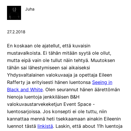
Juha
27.2.2018
En koskaan ole ajatellut, että kuvaisin
mustavalkoista. Ei tähän mitään syytä ole ollut,
mutta eipä vain ole tullut näin tehtyä. Muutoksen
tähän sai lähestymiseen sai aikaiseksi
Yhdysvaltalainen valokuvaaja ja opettaja Eileen
Rafferty ja erityisesti hänen luentonsa
Seeing in
Black and White
. Olen seurannut hänen äärettömän
hienoja luentoja jenkkiläisen B&H
valokuvaustarvekeketjun Event Space -
luentosarjoissa. Jos konsepti ei ole tuttu, niin
kannattaa mennä heti tsekkaamaan ainakin Eileenin
luennot tästä
linkistä
. Laskin, että about 11h luentoja