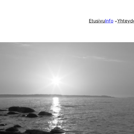
Etusivu
Info
Yhteyd