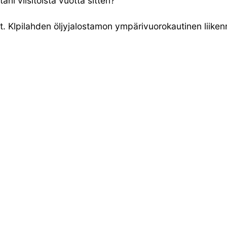
ni viisitoista vuotta sitten?
. Klpilahden öljyjalostamon ympärivuorokautinen liikenne