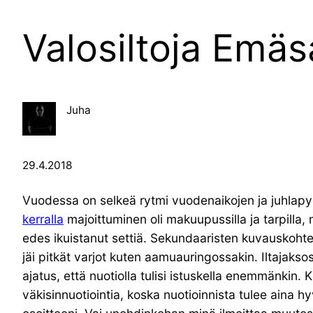
Valosiltoja Emäs
Juha
29.4.2018
Vuodessa on selkeä rytmi vuodenaikojen ja juhlapyh
kerralla
majoittuminen oli makuupussilla ja tarpilla
edes ikuistanut settiä. Sekundaaristen kuvauskohteid
jäi pitkät varjot kuten aamuauringossakin. Iltajaksos
ajatus, että nuotiolla tulisi istuskella enemmänkin. 
väkisinnuotiointia, koska nuotioinnista tulee aina 