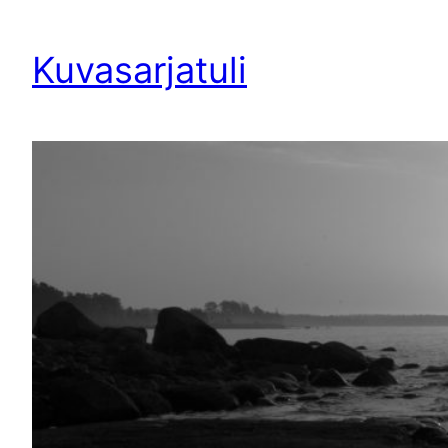
Siirry
sisältöön
Kuvasarjatuli