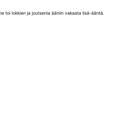
 toi lokkien ja joutsenia ääniin vakaata lisä-ääntä.