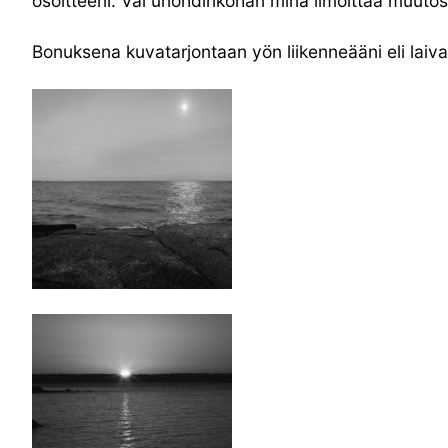
osoitteeni. Vai unohdinkohan minä ilmoittaa muutosta
Bonuksena kuvatarjontaan yön liikenneääni eli laivat