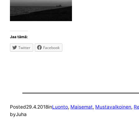
Jaa tämä:
Twitter
Facebook
Posted
29.4.2018
in
Luonto
, 
Maisemat
, 
Mustavalkoinen
, 
Re
by
Juha