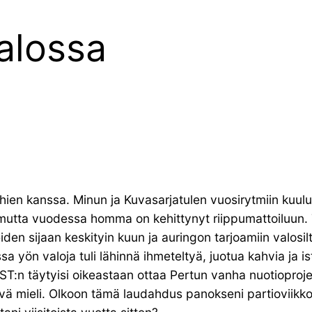
alossa
ien kanssa. Minun ja Kuvasarjatulen vuosirytmiin kuul
, mutta vuodessa homma on kehittynyt riippumattoiluun. 
en sijaan keskityin kuun ja auringon tarjoamiin valosilto
sa yön valoja tuli lähinnä ihmeteltyä, juotua kahvia ja i
KST:n täytyisi oikeastaan ottaa Pertun vanha nuotioprojek
hyvä mieli. Olkoon tämä laudahdus panokseni partioviikko