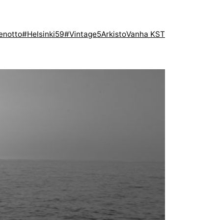
enotto
#Helsinki59
#Vintage5
Arkisto
Vanha KST