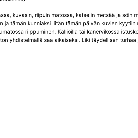
, kuvasin, riipuin matossa, katselin metsää ja söin munk
in ja tämän kunniaksi liitän tämän päivän kuvien kyytiin
matossa riippuminen. Kallioilla tai kanervikossa istusk
n yhdistelmällä saa aikaiseksi. Liki täydellisen turhaa ja