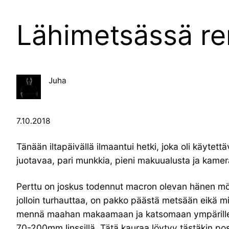
Lähimetsässä r
Juha
7.10.2018
Tänään iltapäivällä ilmaantui hetki, joka oli käytet
juotavaa, pari munkkia, pieni makuualusta ja kamer
Perttu on joskus todennut macron olevan hänen mökk
jolloin turhauttaa, on pakko päästä metsään eikä m
mennä maahan makaamaan ja katsomaan ympärilleen.
70-200mm linssillä. Tätä kauraa löytyy tästäkin po