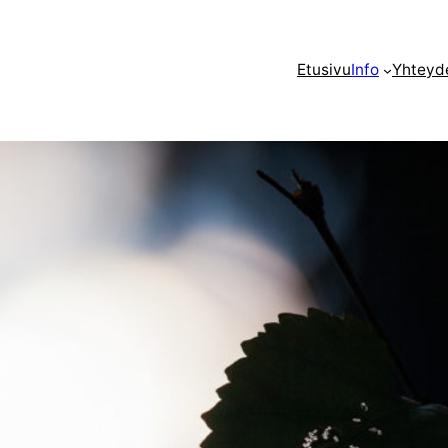
Etusivu
Info
Yhteyd