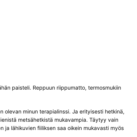
 vähän paisteli. Reppuun riippumatto, termosmukiin
evan minun terapialinssi. Ja erityisesti hetkinä,
 pienistä metsähetkistä mukavampia. Täytyy vain
a lähikuvien fiiliksen saa oikein mukavasti myös