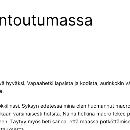
entoutumassa
tävä hyväksi. Vapaahetki lapsista ja kodista, aurinkokin
a.
ilinssi. Syksyn edetessä minä olen huomannut macron ol
ikään varsinaisesti hotsita. Näinä hetkinä macro tekee
 Täytyy myös heti sanoa, että maassa pötköttämisen j
stauksesta.