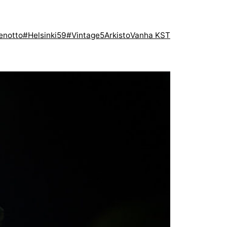
enotto
#Helsinki59
#Vintage5
Arkisto
Vanha KST