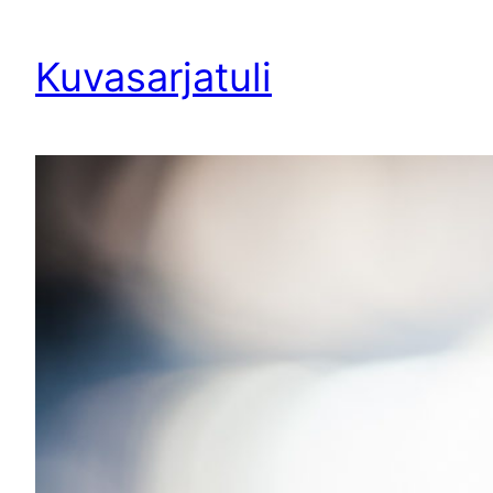
Siirry
sisältöön
Kuvasarjatuli