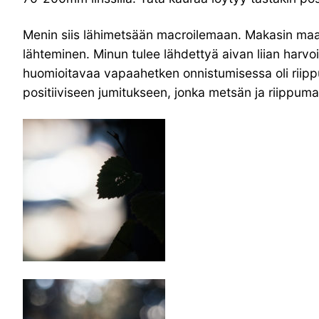
Menin siis lähimetsään macroilemaan. Makasin maassa
lähteminen. Minun tulee lähdettyä aivan liian harvo
huomioitavaa vapaahetken onnistumisessa oli riippu
positiiviseen jumitukseen, jonka metsän ja riippumato