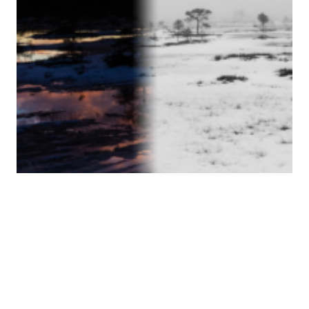
Torronsuo kahdella
tapaa
Perttu
1.3.2021