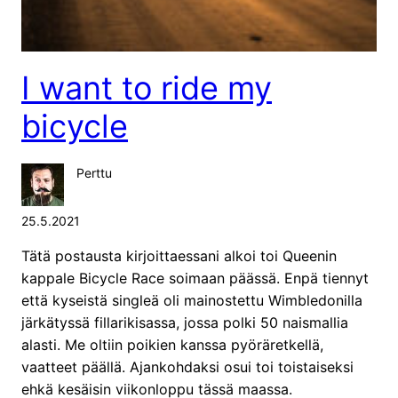
I want to ride my
bicycle
Perttu
25.5.2021
Tätä postausta kirjoittaessani alkoi toi Queenin
kappale Bicycle Race soimaan päässä. Enpä tiennyt
että kyseistä singleä oli mainostettu Wimbledonilla
järkätyssä fillarikisassa, jossa polki 50 naismallia
alasti. Me oltiin poikien kanssa pyöräretkellä,
vaatteet päällä. Ajankohdaksi osui toi toistaiseksi
ehkä kesäisin viikonloppu tässä maassa.