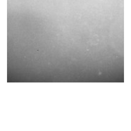
#Vintage5 – 4, loppu
lähenee
Perttu