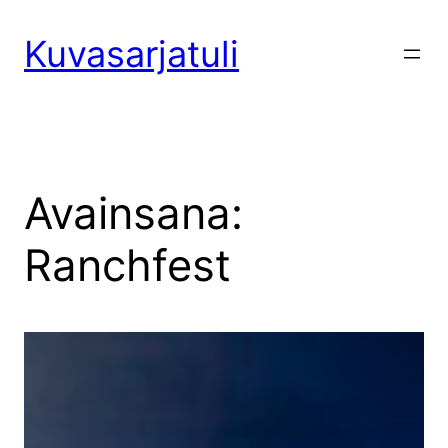
Siirry
sisältöön
Kuvasarjatuli
Avainsana:
Ranchfest