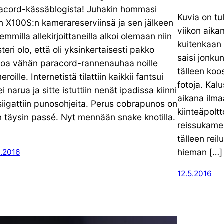
acord-kässäblogista! Juhakin hommasi
Kuvia on tu
in X100S:n kamerareserviinsä ja sen jälkeen
viikon aika
emmilla allekirjoittaneilla alkoi olemaan niin
kuitenkaan n
teri olo, että oli yksinkertaisesti pakko
saisi jonku
oa vähän paracord-rannenauhaa noille
tälleen koo
roille. Internetistä tilattiin kaikkii fantsui
fotoja. Kal
i narua ja sitte istuttiin nenät ipadissa kiinni
aikana ilma
tsiigattiin punosohjeita. Perus cobrapunos on
kiinteäpolt
n täysin passé. Nyt mennään snake knotilla.
reissukamer
tälleen rei
hieman […]
5.2016
12.5.2016