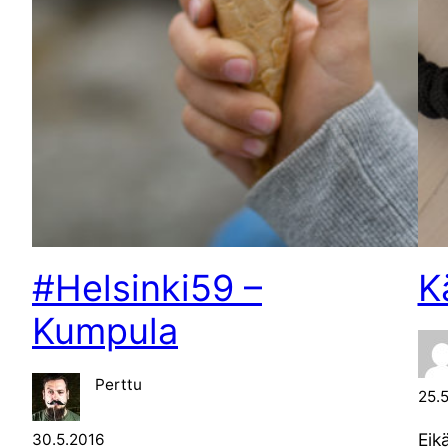
#Helsinki59 –
K
Kumpula
Perttu
25.
Eik
30.5.2016