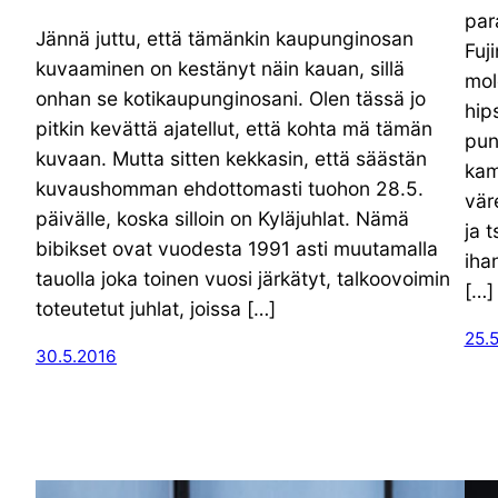
par
Jännä juttu, että tämänkin kaupunginosan
Fuj
kuvaaminen on kestänyt näin kauan, sillä
mol
onhan se kotikaupunginosani. Olen tässä jo
hips
pitkin kevättä ajatellut, että kohta mä tämän
pun
kuvaan. Mutta sitten kekkasin, että säästän
kame
kuvaushomman ehdottomasti tuohon 28.5.
väre
päivälle, koska silloin on Kyläjuhlat. Nämä
ja 
bibikset ovat vuodesta 1991 asti muutamalla
iha
tauolla joka toinen vuosi järkätyt, talkoovoimin
[…]
toteutetut juhlat, joissa […]
25.
30.5.2016