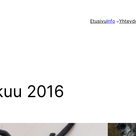
Etusivu
Info
Yhteyd
kuu 2016