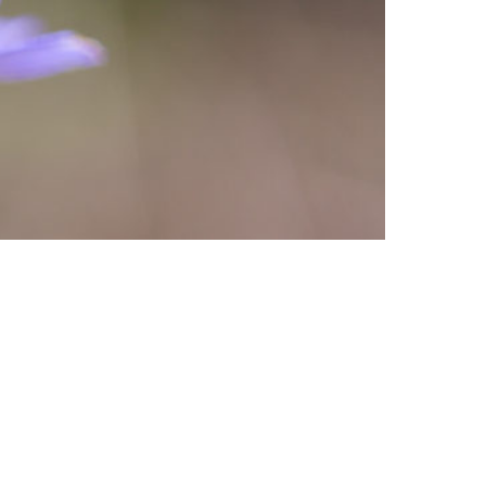
appuaamun zen
Juha
2016