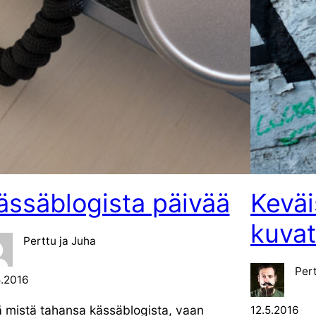
ässäblogista päivää
Kevä
kuvat
Perttu ja Juha
Per
5.2016
ä mistä tahansa kässäblogista, vaan
12.5.2016