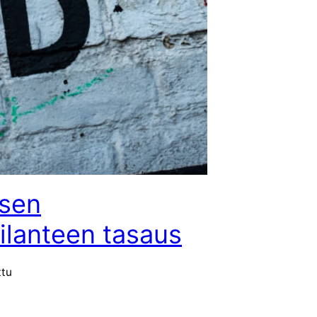
isen
ilanteen tasaus
ttu