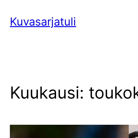
Siirry
sisältöön
Kuvasarjatuli
Kuukausi:
touko