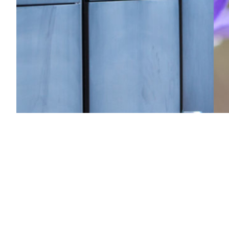
#Helsinki59 – Pasila
V
Juha
10.5.2016
1.5.