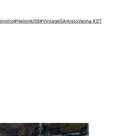
enotto
#Helsinki59
#Vintage5
Arkisto
Vanha KST