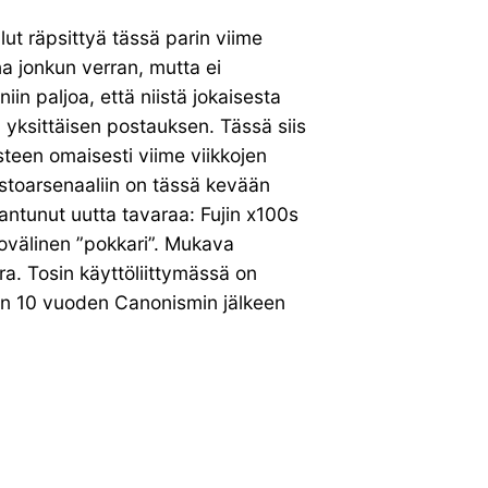
llut räpsittyä tässä parin viime
na jonkun verran, mutta ei
iin paljoa, että niistä jokaisesta
n yksittäisen postauksen. Tässä siis
steen omaisesti viime viikkojen
ustoarsenaaliin on tässä kevään
antunut uutta tavaraa: Fujin x100s
tovälinen ”pokkari”. Mukava
a. Tosin käyttöliittymässä on
lun 10 vuoden Canonismin jälkeen