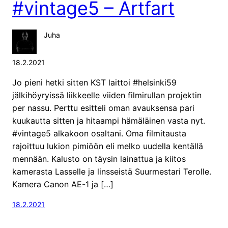
#vintage5 – Artfart
Juha
18.2.2021
Jo pieni hetki sitten KST laittoi #helsinki59
jälkihöyryissä liikkeelle viiden filmirullan projektin
per nassu. Perttu esitteli oman avauksensa pari
kuukautta sitten ja hitaampi hämäläinen vasta nyt.
#vintage5 alkakoon osaltani. Oma filmitausta
rajoittuu lukion pimiöön eli melko uudella kentällä
mennään. Kalusto on täysin lainattua ja kiitos
kamerasta Lasselle ja linsseistä Suurmestari Terolle.
Kamera Canon AE-1 ja […]
18.2.2021